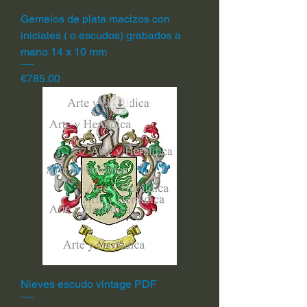
Gemelos de plata macizos con
iniciales ( o escudos) grabados a
mano 14 x 10 mm
Price
€785.00
Nieves escudo vintage PDF