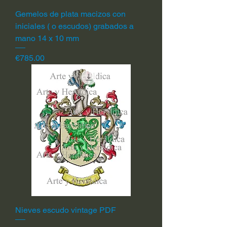
Gemelos de plata macizos con
iniciales ( o escudos) grabados a
mano 14 x 10 mm
Price
€785.00
Nieves escudo vintage PDF