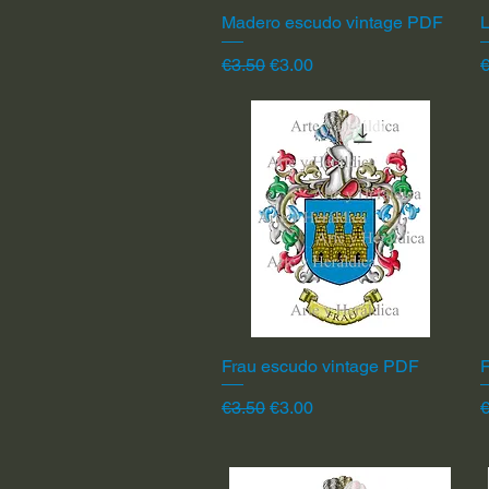
Madero escudo vintage PDF
Quick View
L
Regular Price
Sale Price
R
€3.50
€3.00
€
Frau escudo vintage PDF
Quick View
F
Regular Price
Sale Price
R
€3.50
€3.00
€