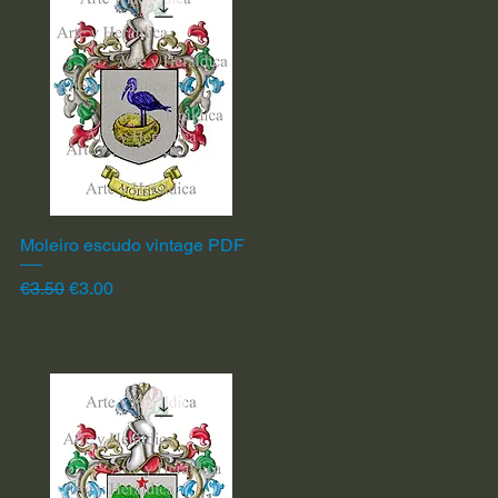
Moleiro escudo vintage PDF
Quick View
Regular Price
Sale Price
€3.50
€3.00