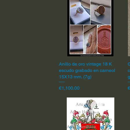
Anillo de oro vintage 18 K
Quick View
G
escudo grabado en carneol
c
15X13 mm. (7g)
Price
P
€1,100.00