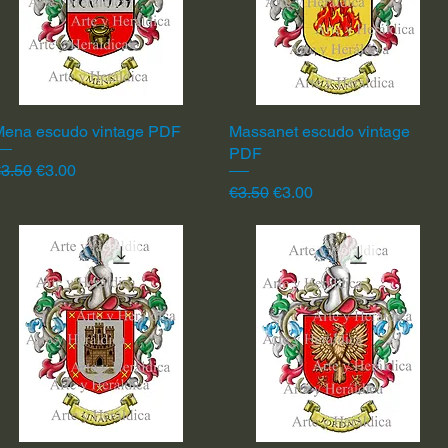
Mena escudo vintage PDF
Quick View
Massanet escudo vintage
Quick View
PDF
egular Price
Sale Price
3.50
€3.00
Regular Price
Sale Price
€3.50
€3.00