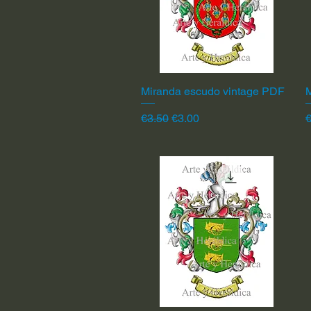
Miranda escudo vintage PDF
Quick View
Regular Price
Sale Price
R
€3.50
€3.00
€