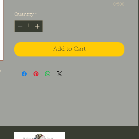
0/500
Quantity
*
Add to Cart
o