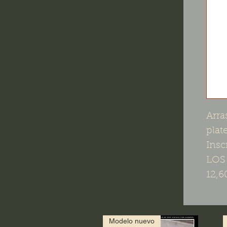
Arra
plat
Insc
LOS
12,6
Modelo nuevo