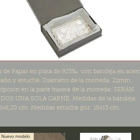
s de Papas en plata de 925‰. con bandeja en acer
eado y estuche. Diámetro de la moneda: 21mm.
ripción en la parte trasera de la moneda: SERÁN
 DOS UNA SOLA CARNE. Medidas de la bandeja:
0x8,20 cm. Medidas estuche gris: 18x13 cm.
Nuevo modelo