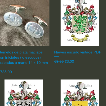
emelos de plata macizos
Quick View
Nieves escudo vintage PDF
Quick View
on iniciales ( o escudos)
Regular Price
Sale Price
€3.50
€3.00
grabados a mano 14 x 10 mm
rice
€785.00