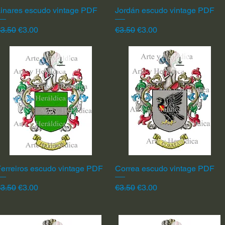
inares escudo vintage PDF
Quick View
Jordán escudo vintage PDF
Quick View
egular Price
Sale Price
Regular Price
Sale Price
3.50
€3.00
€3.50
€3.00
erreiros escudo vintage PDF
Quick View
Correa escudo vintage PDF
Quick View
egular Price
Sale Price
Regular Price
Sale Price
3.50
€3.00
€3.50
€3.00