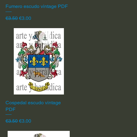
Fumero escudo vintage PDF
Quick View
Regular Price
Sale Price
€3.50
€3.00
Cospedal escudo vintage
Quick View
PDF
Regular Price
Sale Price
€3.50
€3.00