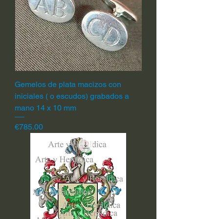
Gemelos de plata macizos con
iniciales ( o escudos) grabados a
mano 14 x 10 mm
Price
€785.00