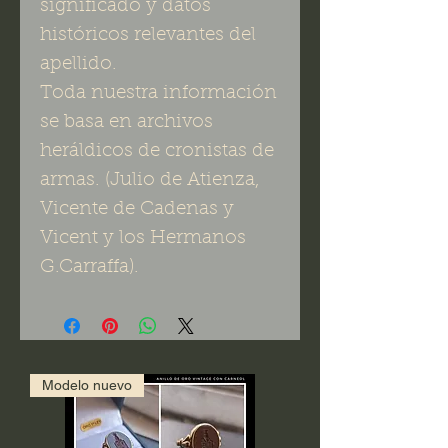
significado y datos
históricos relevantes del
apellido.
Toda nuestra información
se basa en archivos
heráldicos de cronistas de
armas. (Julio de Atienza,
Vicente de Cadenas y
Vicent y los Hermanos
G.Carraffa).
Modelo nuevo