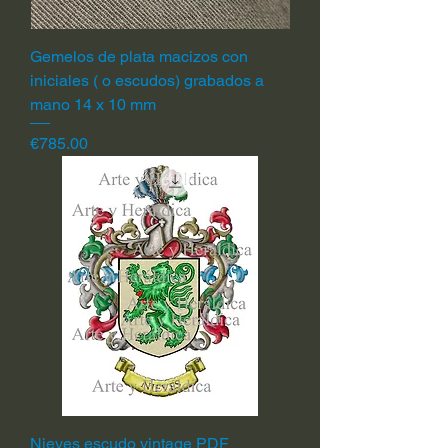
Gemelos de plata macizos con
iniciales ( o escudos) grabados a
mano 14 x 10 mm
Price
€785.00
Nieves escudo vintage PDF