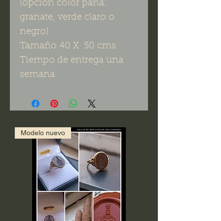
(opción color pana:
granate, verde claro o
negro)
Tamaño 40 X 50 cms
Tiempo de entrega una
semana
Modelo nuevo