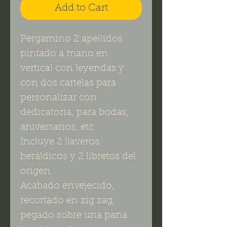
Add to Cart
Pergamino 2 apellidos
pintado a mano en
vertical con leyendas y
con dos cartelas para
personalizar con
dedicatoria, para bodas,
aniversarios, etc.
Incluye 2 llaveros
heráldicos y 2 libretos del
origen.
Acabado envejecido,
recortado en zig zag,
pegado sobre una pana