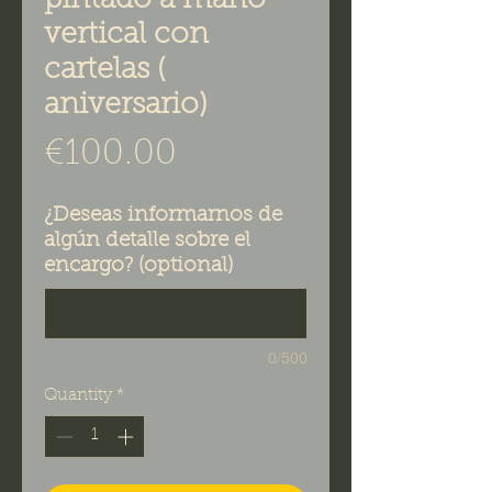
pintado a mano
vertical con
cartelas (
aniversario)
Price
€100.00
¿Deseas informarnos de
algún detalle sobre el
encargo? (optional)
0/500
Quantity
*