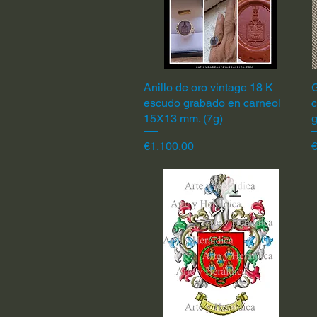
Anillo de oro vintage 18 K
Quick View
G
escudo grabado en carneol
c
15X13 mm. (7g)
Price
P
€1,100.00