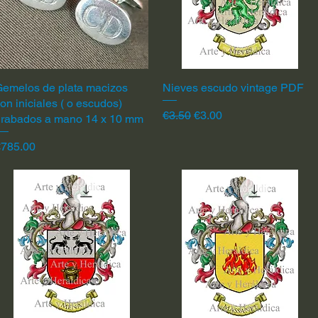
emelos de plata macizos
Quick View
Nieves escudo vintage PDF
Quick View
on iniciales ( o escudos)
Regular Price
Sale Price
€3.50
€3.00
grabados a mano 14 x 10 mm
rice
€785.00