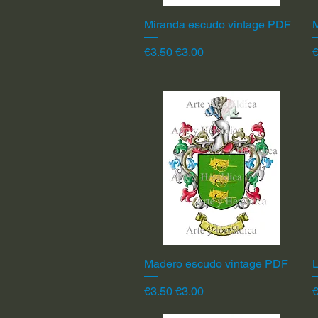
Miranda escudo vintage PDF
Quick View
Regular Price
Sale Price
R
€3.50
€3.00
€
Madero escudo vintage PDF
Quick View
L
Regular Price
Sale Price
R
€3.50
€3.00
€