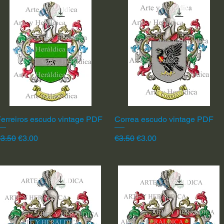
erreiros escudo vintage PDF
Quick View
Correa escudo vintage PDF
Quick View
egular Price
Sale Price
Regular Price
Sale Price
3.50
€3.00
€3.50
€3.00