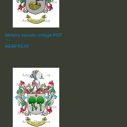
Moleiro escudo vintage PDF
Quick View
Regular Price
Sale Price
€3.50
€3.00