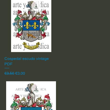
Cospedal escudo vintage
Quick View
PDF
Regular Price
Sale Price
€3.50
€3.00