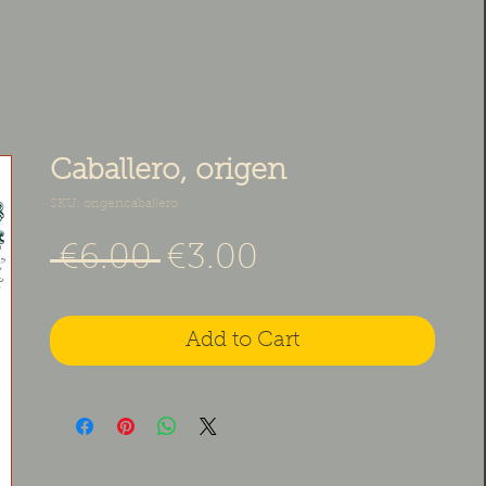
Caballero, origen
SKU: origencaballero
Regular Price
Sale Price
 €6.00 
€3.00
Add to Cart