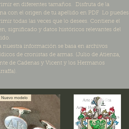
imir en diferentes tamaños. Disfruta de la
na con el origen de tu apellido en PDF Lo puedes
imir todas las veces que lo desees. Contiene el
en, significado y datos históricos relevantes del
lido.
 nuestra información se basa en archivos
ldicos de cronistas de armas. (Julio de Atienza,
nte de Cadenas y Vicent y los Hermanos
rraffa).
Nuevo modelo