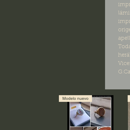
impr
lámi
impr
orig
apel
Toda
herá
Vice
G.Ca
Modelo nuevo