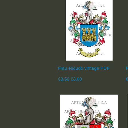
Frau escudo vintage PDF
Quick View
F
Regular Price
Sale Price
R
€3.50
€3.00
€