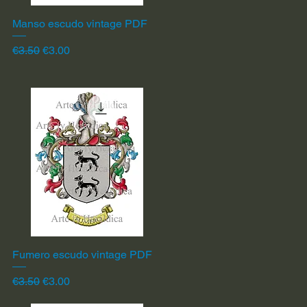
Manso escudo vintage PDF
Quick View
Regular Price
Sale Price
€3.50
€3.00
Fumero escudo vintage PDF
Quick View
Regular Price
Sale Price
€3.50
€3.00