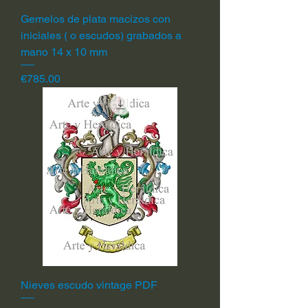
Gemelos de plata macizos con
iniciales ( o escudos) grabados a
mano 14 x 10 mm
Price
€785.00
Nieves escudo vintage PDF