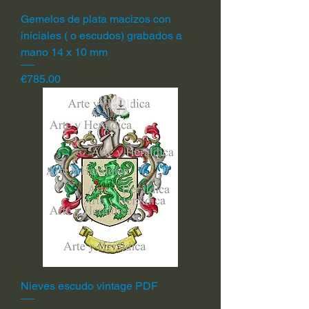
Gemelos de plata macizos con
iniciales ( o escudos) grabados a
mano 14 x 10 mm
Price
€785.00
Nieves escudo vintage PDF