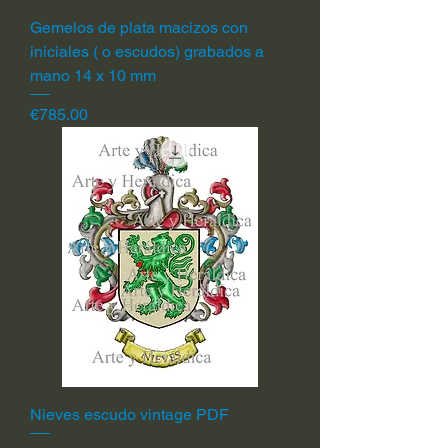
Gemelos de plata macizos con
iniciales ( o escudos) grabados a
mano 14 x 10 mm
Price
€785.00
Nieves escudo vintage PDF