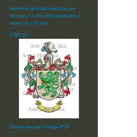
Gemelos de plata macizos con
iniciales ( o escudos) grabados a
mano 14 x 10 mm
Price
€785.00
Nieves escudo vintage PDF