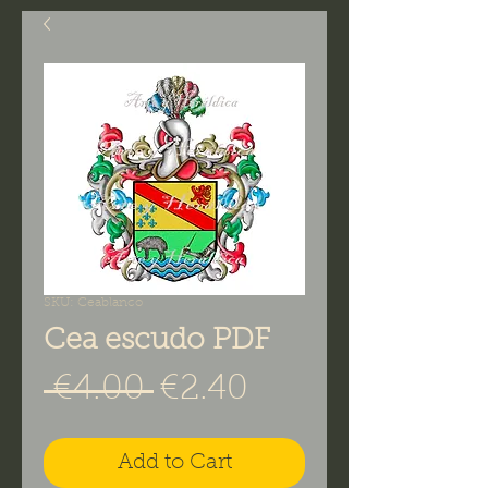
SKU: Ceablanco
Cea escudo PDF
Regular Price
Sale Price
 €4.00 
€2.40
Add to Cart