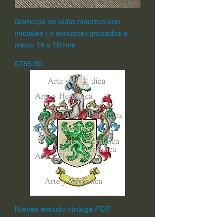
Gemelos de plata macizos con
iniciales ( o escudos) grabados a
mano 14 x 10 mm
Price
€785.00
Nieves escudo vintage PDF