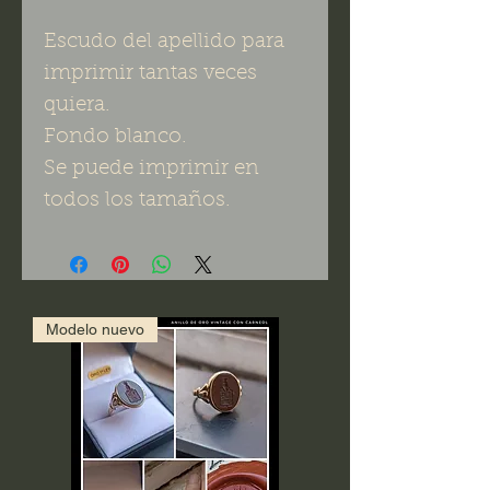
Escudo del apellido para
imprimir tantas veces
quiera.
Fondo blanco.
Se puede imprimir en
todos los tamaños.
Modelo nuevo