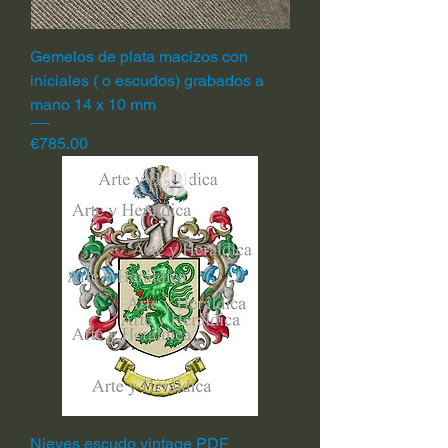
Gemelos de plata macizos con
iniciales ( o escudos) grabados a
mano 14 x 10 mm
Price
€785.00
Nieves escudo vintage PDF