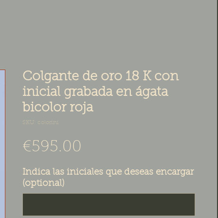
Colgante de oro 18 K con
inicial grabada en ágata
bicolor roja
SKU: colorini
Price
€595.00
Indica las iniciales que deseas encargar
(optional)