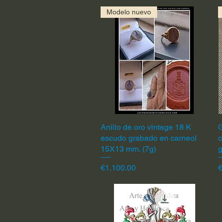
Modelo nuevo
Anillo de oro vintage 18 K
Quick View
G
escudo grabado en carneol
c
15X13 mm. (7g)
Price
P
€1,100.00