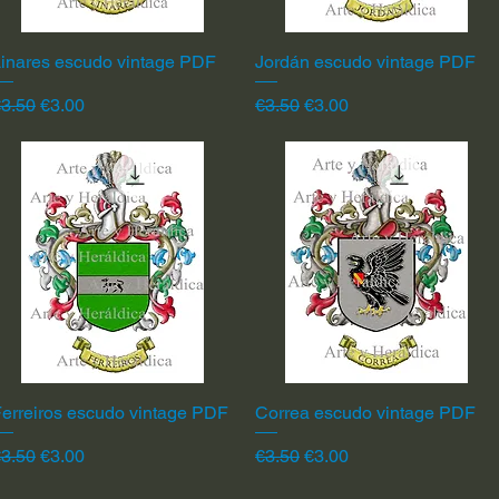
inares escudo vintage PDF
Quick View
Jordán escudo vintage PDF
Quick View
egular Price
Sale Price
Regular Price
Sale Price
3.50
€3.00
€3.50
€3.00
erreiros escudo vintage PDF
Quick View
Correa escudo vintage PDF
Quick View
egular Price
Sale Price
Regular Price
Sale Price
3.50
€3.00
€3.50
€3.00