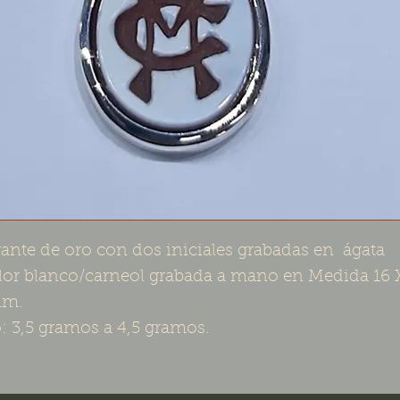
ante de oro con dos iniciales grabadas en  ágata 
lor blanco/carneol grabada a mano en Medida 16 X
m.

: 3,5 gramos a 4,5 gramos.