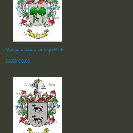
Manso escudo vintage PDF
Quick View
Regular Price
Sale Price
€3.50
€3.00