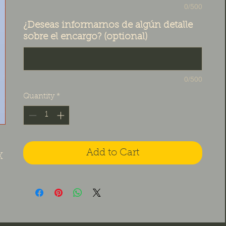
0/500
¿Deseas informarnos de algún detalle
sobre el encargo? (optional)
0/500
Quantity
*
Add to Cart
 