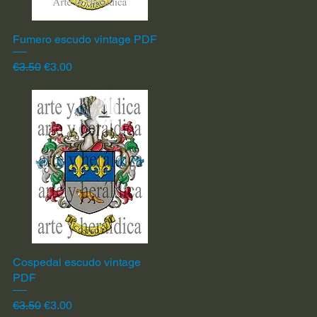
Fumero escudo vintage PDF
Quick View
Regular Price
Sale Price
€3.50
€3.00
Cospedal escudo vintage
Quick View
PDF
Regular Price
Sale Price
€3.50
€3.00