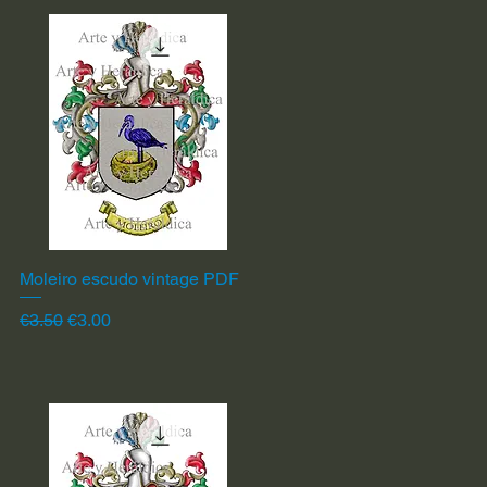
Moleiro escudo vintage PDF
Quick View
Regular Price
Sale Price
€3.50
€3.00