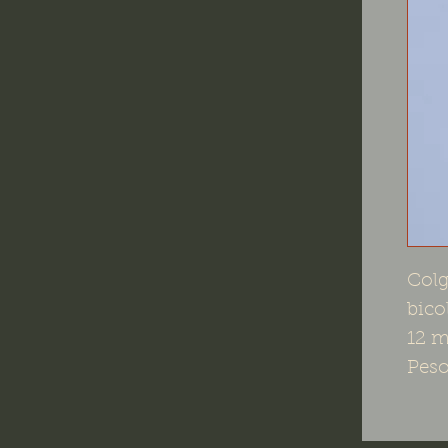
Colg
bico
12 m
Peso