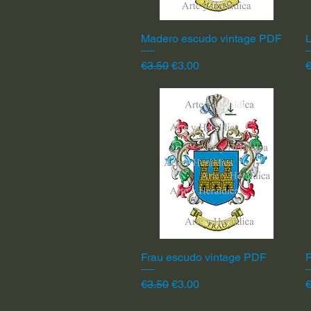
Madero escudo vintage PDF
Quick View
L
Regular Price
Sale Price
R
€3.50
€3.00
€
Frau escudo vintage PDF
Quick View
F
Regular Price
Sale Price
R
€3.50
€3.00
€