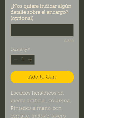
¿Nos quiere indicar algún
detalle sobre el encargo?
(optional)
0/500
Quantity
*
Add to Cart
Escudos heráldicos en
piedra artificial, columna.
Pintados a mano con
esmalte. Incluye llavero