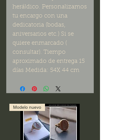
heráldico. Personalizamos
tu encargo con una
dedicatoria (bodas,
aniversarios etc.) Si se
quiere enmarcado (
consultar). Tiempo
aproximado de entrega 15
días Medida: 54X 44 cm
Modelo nuevo