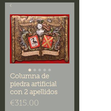
Columna de
piedra artificial
con 2 apellidos
Price
€315.00