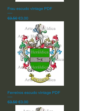
Frau escudo vintage PDF
Regular Price
Sale Price
€3.50
€3.00
Ferreiros escudo vintage PDF
Regular Price
Sale Price
€3.50
€3.00