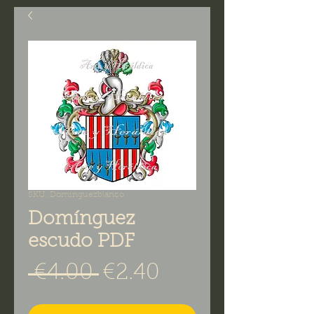
SKU: Dominguezblanco
Domínguez
escudo PDF
Regular Price
Sale Price
 €4.00 
€2.40