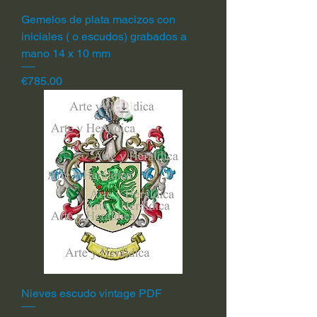
Gemelos de plata macizos con
iniciales ( o escudos) grabados a
mano 14 x 10 mm
Price
€785.00
Nieves escudo vintage PDF