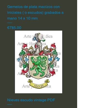
Gemelos de plata macizos con
iniciales ( o escudos) grabados a
mano 14 x 10 mm
Price
€785.00
Nieves escudo vintage PDF