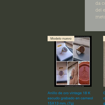
da c
del 
meto
Modelo nuevo
Anillo de oro vintage 18 K
Quick View
G
escudo grabado en carneol
c
15X13 mm. (7g)