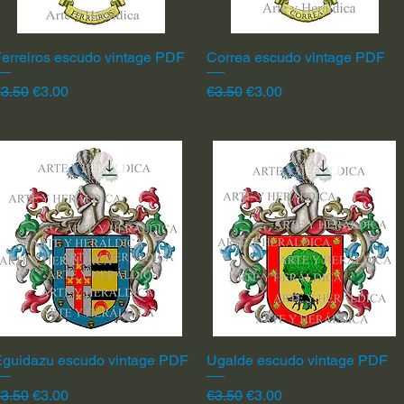
erreiros escudo vintage PDF
Quick View
Correa escudo vintage PDF
Quick View
egular Price
Sale Price
Regular Price
Sale Price
3.50
€3.00
€3.50
€3.00
Eguidazu escudo vintage PDF
Quick View
Ugalde escudo vintage PDF
Quick View
egular Price
Sale Price
Regular Price
Sale Price
3.50
€3.00
€3.50
€3.00