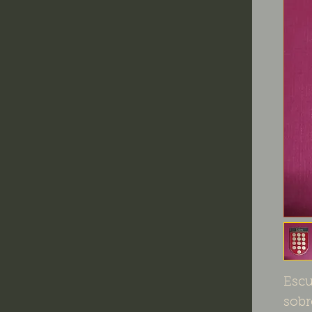
Escu
sobr