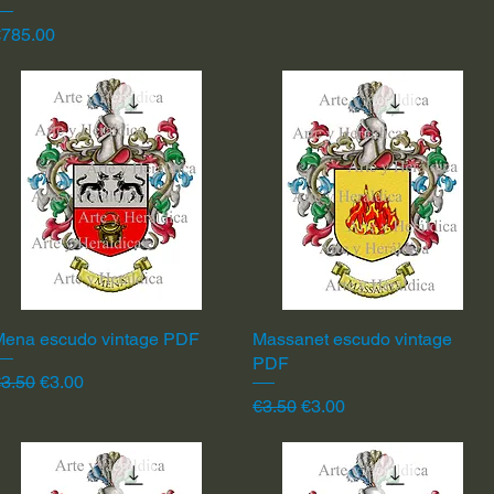
rice
€785.00
Mena escudo vintage PDF
Quick View
Massanet escudo vintage
Quick View
PDF
egular Price
Sale Price
3.50
€3.00
Regular Price
Sale Price
€3.50
€3.00