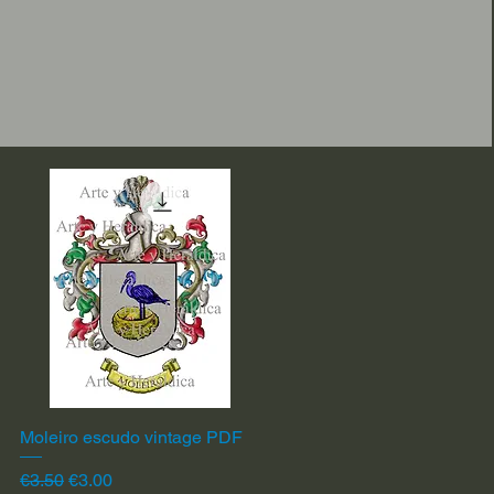
Moleiro escudo vintage PDF
Quick View
Regular Price
Sale Price
€3.50
€3.00