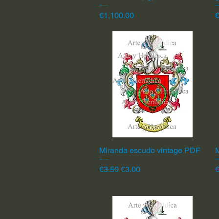
Price
P
€1,100.00
Miranda escudo vintage PDF
Quick View
Regular Price
Sale Price
R
€3.50
€3.00
€