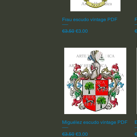
Frau escudo vintage PDF
Quick View
F
Regular Price
Sale Price
R
€3.50
€3.00
€
Miguélez escudo vintage PDF
Quick View
Regular Price
Sale Price
R
€3.50
€3.00
€