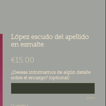
López escudo del apellido
en esmalte
Price
€15.00
¿Deseas informarnos de algún detalle
sobre el encargo? (optional)
0/500