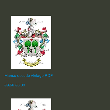
Manso escudo vintage PDF
Quick View
Regular Price
Sale Price
€3.50
€3.00