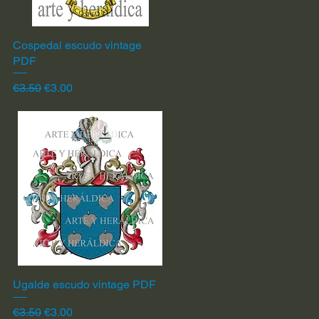
Cospedal escudo vintage
Quick View
PDF
Regular Price
Sale Price
€3.50
€3.00
Ugalde escudo vintage PDF
Quick View
Regular Price
Sale Price
€3.50
€3.00