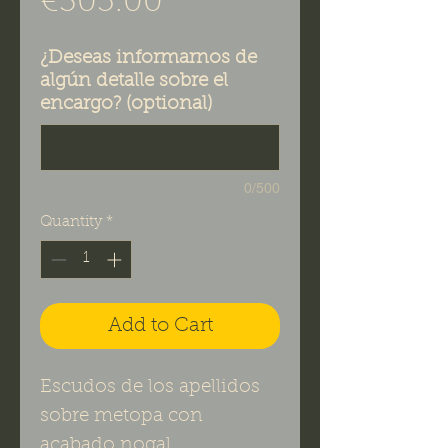
Price
€305.00
¿Deseas informarnos de
algún detalle sobre el
encargo? (optional)
0/500
Quantity
*
Add to Cart
Escudos de los apellidos
sobre metopa con
acabado nogal.