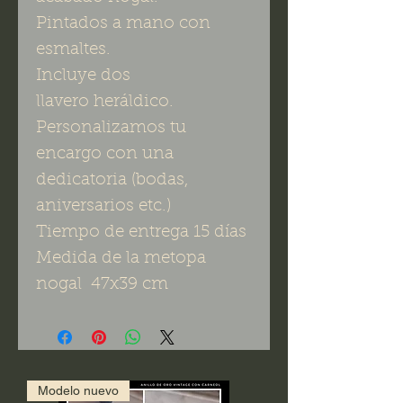
Pintados a mano con
esmaltes.
Incluye dos
llavero heráldico.
Personalizamos tu
encargo con una
dedicatoria (bodas,
aniversarios etc.)
Tiempo de entrega 15 días
Medida de la metopa
nogal 47x39 cm
Modelo nuevo