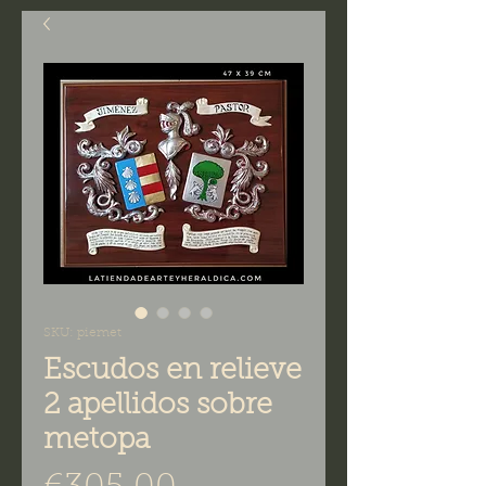
SKU: piemet
Escudos en relieve
2 apellidos sobre
metopa