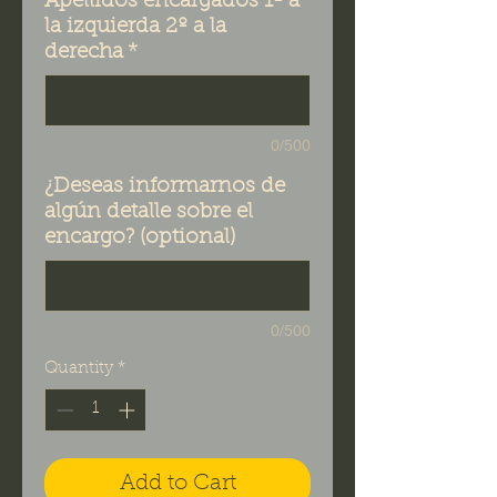
Apellidos encargados 1º a
la izquierda 2º a la
derecha
*
0/500
¿Deseas informarnos de
algún detalle sobre el
encargo? (optional)
0/500
Quantity
*
Add to Cart