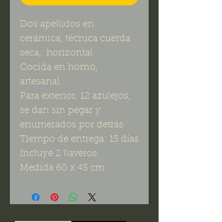
Dos apellidos en
cerámica, técnica cuerda
seca, horizontal.
Cocida en horno,
artesanal.
Para exterior, 12 azulejos,
se dan sin pegar y
enumerados por detrás
Tiempo de entrega: 15 días
Incluye 2 llaveros.
Medida 60 x 45 cm.