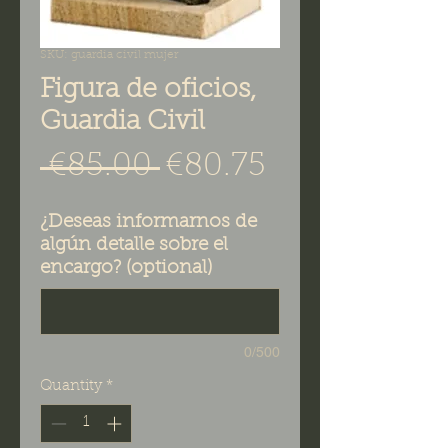
SKU: guardia civil mujer
Figura de oficios,
Guardia Civil
Regular Price
Sale Price
 €85.00 
€80.75
¿Deseas informarnos de
algún detalle sobre el
encargo? (optional)
0/500
Quantity
*