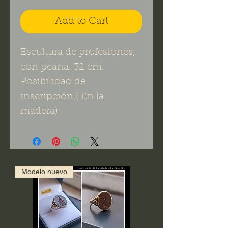
Add to Cart
Escultura de profesiones,
con peana. 32 cm.
Posibilidad de
inscripción.( En la
madera)
Modelo nuevo