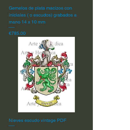
Gemelos de plata macizos con
iniciales ( o escudos) grabados a
mano 14 x 10 mm
Price
€785.00
Nieves escudo vintage PDF