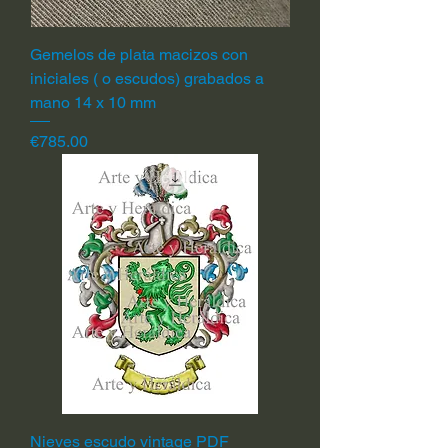
Gemelos de plata macizos con
iniciales ( o escudos) grabados a
mano 14 x 10 mm
Price
€785.00
Nieves escudo vintage PDF