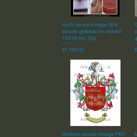
Anillo de oro vintage 18 K
Quick View
G
escudo grabado en carneol
c
15X13 mm. (7g)
Price
P
€1,100.00
Miranda escudo vintage PDF
Quick View