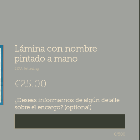
Lámina con nombre
pintado a mano
SKU: lettering
Price
€25.00
¿Deseas informarnos de algún detalle
sobre el encargo? (optional)
0/500