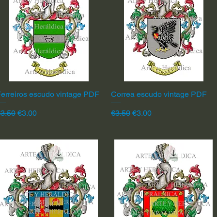
erreiros escudo vintage PDF
Quick View
Correa escudo vintage PDF
Quick View
egular Price
Sale Price
Regular Price
Sale Price
3.50
€3.00
€3.50
€3.00