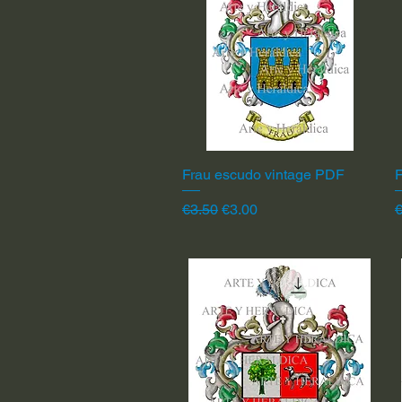
Frau escudo vintage PDF
Quick View
F
Regular Price
Sale Price
R
€3.50
€3.00
€