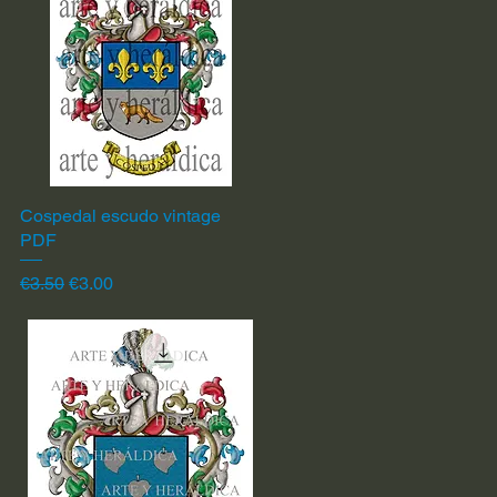
Cospedal escudo vintage
Quick View
PDF
Regular Price
Sale Price
€3.50
€3.00