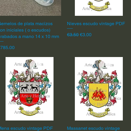
emelos de plata macizos
Quick View
Nieves escudo vintage PDF
Quick View
on iniciales ( o escudos)
Regular Price
Sale Price
€3.50
€3.00
grabados a mano 14 x 10 mm
rice
€785.00
Mena escudo vintage PDF
Quick View
Massanet escudo vintage
Quick View