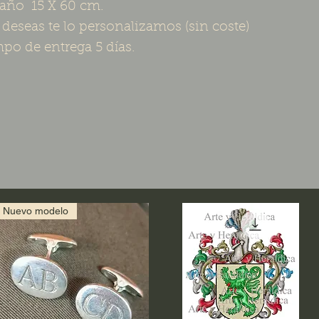
año 15 X 60 cm.
o deseas te lo personalizamos (sin coste)
po de entrega 5 días.
Nuevo modelo