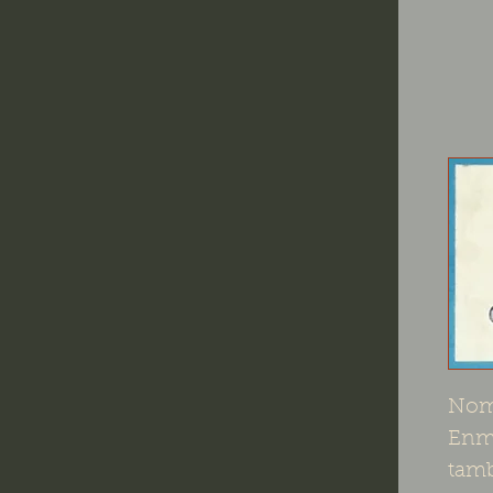
Nom
Enma
tamb