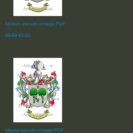
Moleiro escudo vintage PDF
Quick View
Regular Price
Sale Price
€3.50
€3.00
Manso escudo vintage PDF
Quick View