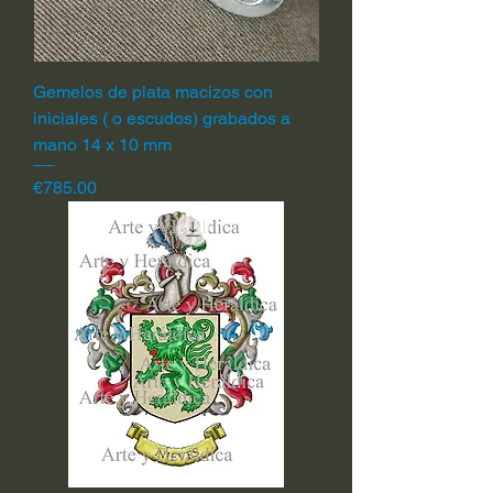
Gemelos de plata macizos con
iniciales ( o escudos) grabados a
mano 14 x 10 mm
Price
€785.00