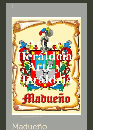
SKU: madueñojpg
Madueño