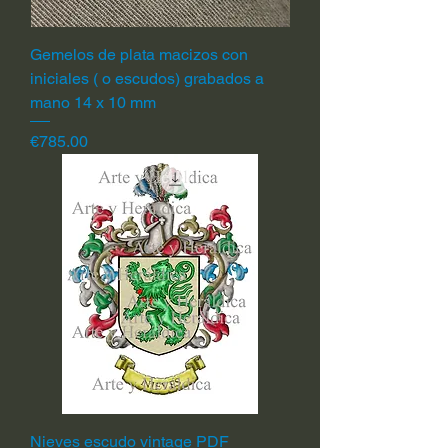
Gemelos de plata macizos con
iniciales ( o escudos) grabados a
mano 14 x 10 mm
Price
€785.00
Nieves escudo vintage PDF