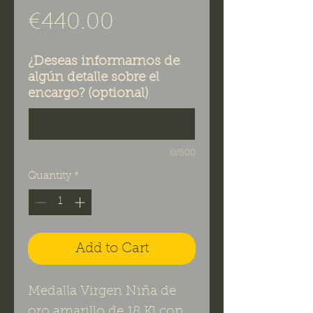
Price
€440.00
¿Deseas informarnos de
algún detalle sobre el
encargo? (optional)
0/500
Quantity
*
Add to Cart
Medalla Virgen Niña de
oro amarillo de 18 Kl con