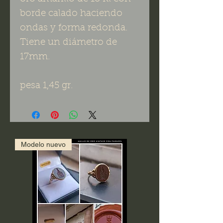
borde calado haciendo
ondas y forma redonda.
Tiene un diámetro de
17mm.
pesa 1,45 gr.
Modelo nuevo