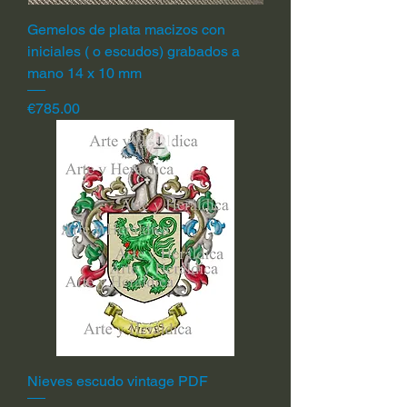
Gemelos de plata macizos con
iniciales ( o escudos) grabados a
mano 14 x 10 mm
Price
€785.00
Nieves escudo vintage PDF