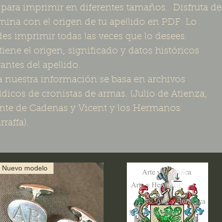
para imprimir en diferentes tamaños. Disfruta de
ámina con el origen de tu apellido en PDF Lo
es imprimir todas las veces que lo desees.
iene el origen, significado y datos históricos
vantes del apellido.
 nuestra información se basa en archivos
ldicos de cronistas de armas. (Julio de Atienza,
nte de Cadenas y Vicent y los Hermanos
rraffa).
Nuevo modelo