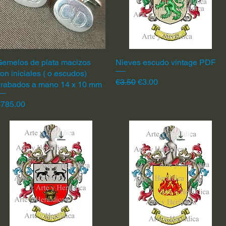
emelos de plata macizos
Quick View
Nieves escudo vintage PDF
Quick View
on iniciales ( o escudos)
Regular Price
Sale Price
€3.50
€3.00
grabados a mano 14 x 10 mm
rice
€785.00