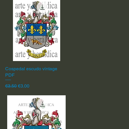
Cospedal escudo vintage
Quick View
PDF
Regular Price
Sale Price
€3.50
€3.00