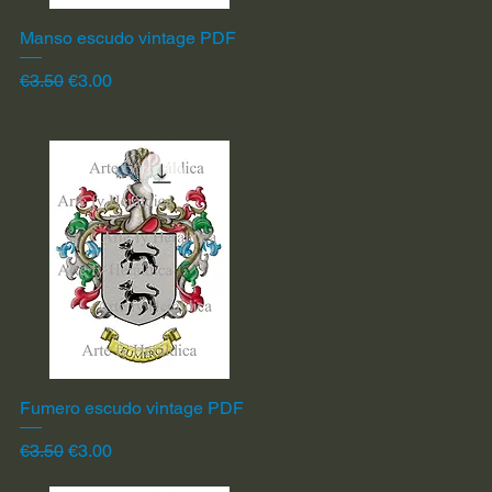
Manso escudo vintage PDF
Quick View
Regular Price
Sale Price
€3.50
€3.00
Fumero escudo vintage PDF
Quick View
Regular Price
Sale Price
€3.50
€3.00