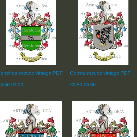
erreiros escudo vintage PDF
Quick View
Correa escudo vintage PDF
Quick View
egular Price
Sale Price
Regular Price
Sale Price
3.50
€3.00
€3.50
€3.00