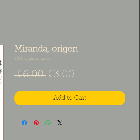
Miranda, origen
SKU: origenmiranda
Regular Price
Sale Price
 €6.00 
€3.00
Add to Cart