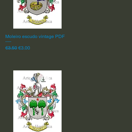
Moleiro escudo vintage PDF
Quick View
Regular Price
Sale Price
€3.50
€3.00