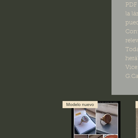
PDF 
la l
pued
Cont
rele
Toda
herá
Vice
G.Ca
Modelo nuevo