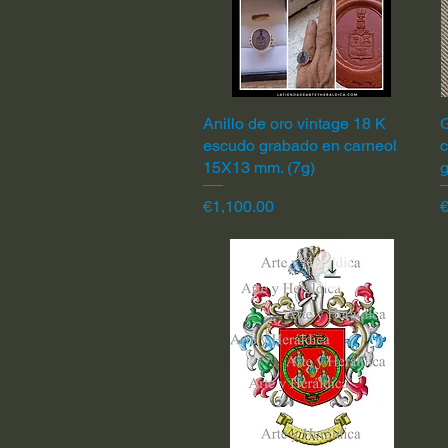
Anillo de oro vintage 18 K
Quick View
G
escudo grabado en carneol
c
15X13 mm. (7g)
Price
P
€1,100.00