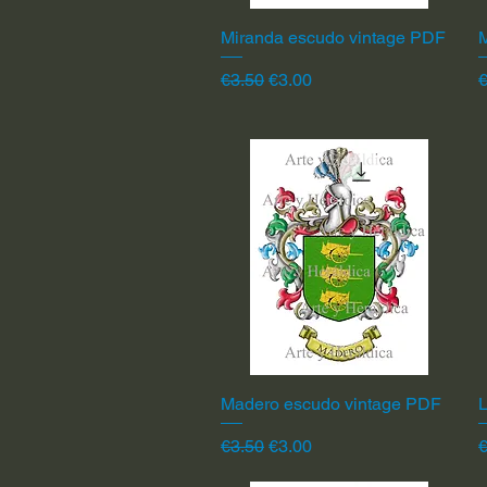
Miranda escudo vintage PDF
Quick View
Regular Price
Sale Price
R
€3.50
€3.00
€
Madero escudo vintage PDF
Quick View
L
Regular Price
Sale Price
R
€3.50
€3.00
€