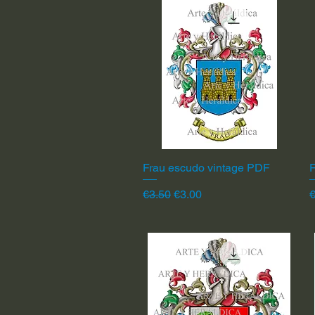
Frau escudo vintage PDF
Quick View
F
Regular Price
Sale Price
R
€3.50
€3.00
€