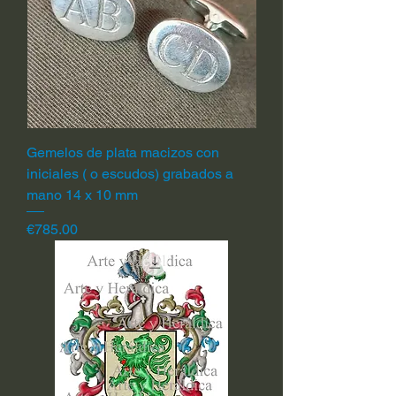
Gemelos de plata macizos con
iniciales ( o escudos) grabados a
mano 14 x 10 mm
Price
€785.00