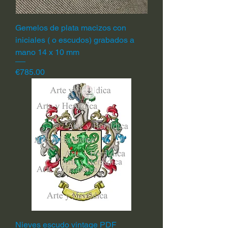
Gemelos de plata macizos con
iniciales ( o escudos) grabados a
mano 14 x 10 mm
Price
€785.00
Nieves escudo vintage PDF