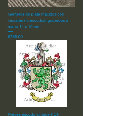
Gemelos de plata macizos con
iniciales ( o escudos) grabados a
mano 14 x 10 mm
Price
€785.00
Nieves escudo vintage PDF