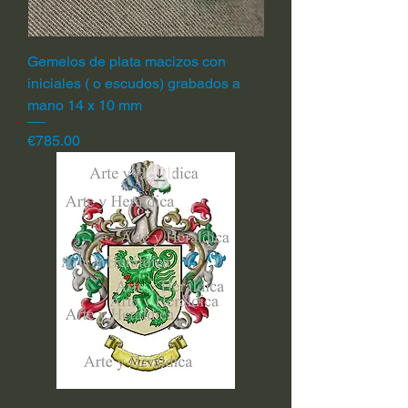
Gemelos de plata macizos con
iniciales ( o escudos) grabados a
mano 14 x 10 mm
Price
€785.00