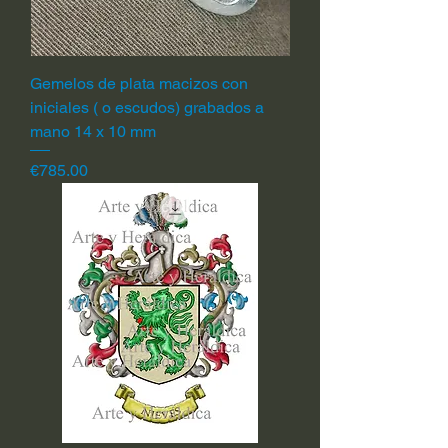
Gemelos de plata macizos con
iniciales ( o escudos) grabados a
mano 14 x 10 mm
Price
€785.00