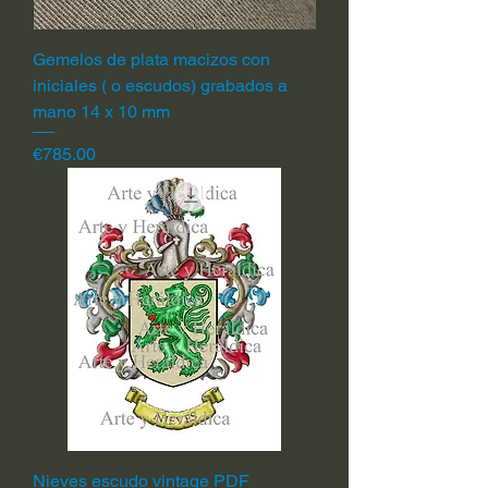
Gemelos de plata macizos con
iniciales ( o escudos) grabados a
mano 14 x 10 mm
Price
€785.00
Nieves escudo vintage PDF