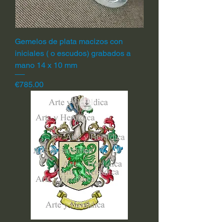
Gemelos de plata macizos con
iniciales ( o escudos) grabados a
mano 14 x 10 mm
Price
€785.00