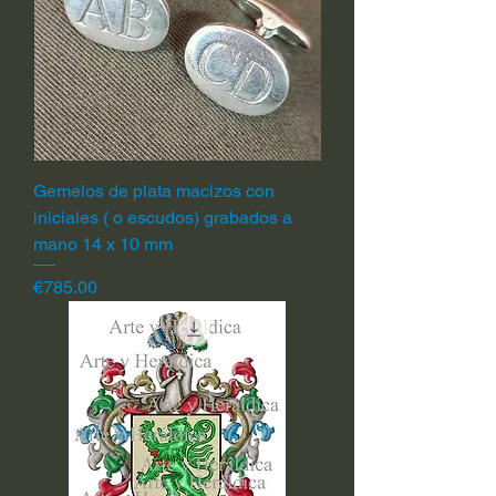
Gemelos de plata macizos con
iniciales ( o escudos) grabados a
mano 14 x 10 mm
Price
€785.00