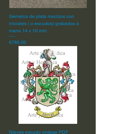
Gemelos de plata macizos con
iniciales ( o escudos) grabados a
mano 14 x 10 mm
Price
€785.00
Nieves escudo vintage PDF