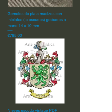
Gemelos de plata macizos con
iniciales ( o escudos) grabados a
mano 14 x 10 mm
Price
€785.00
Nieves escudo vintage PDF