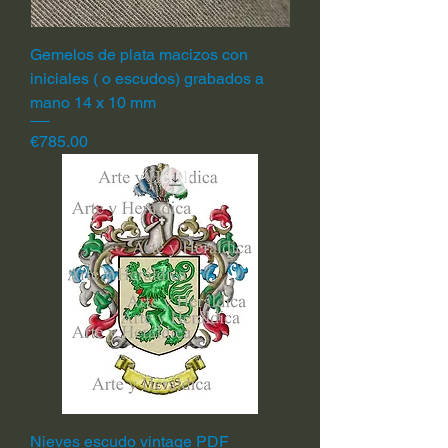
Gemelos de plata macizos con
iniciales ( o escudos) grabados a
mano 14 x 10 mm
Price
€785.00
Nieves escudo vintage PDF